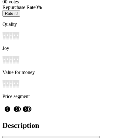
0
0
votes
Repurchase Rate
0
%
Rate it!
Quality
Joy
Value for money
Price segment
Description