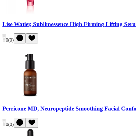
Lise Watier, Sublimessence High Firming Lifting Ser
0
(
0
)
Perricone MD, Neuropeptide Smoothing Facial Conf
0
(
0
)