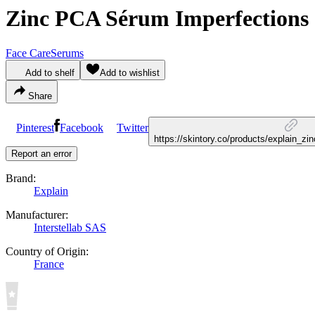
Zinc PCA Sérum Imperfections
Face Care
Serums
Add to shelf
Add to wishlist
Share
Pinterest
Facebook
Twitter
https://skintory.co/products/explain_z
Report an error
Brand:
Explain
Manufacturer:
Interstellab SAS
Country of Origin:
France