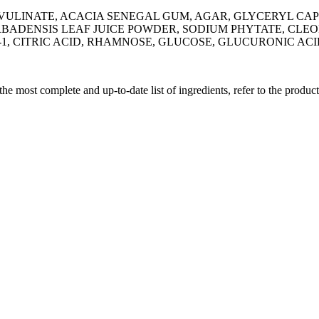
EVULINATE, ACACIA SENEGAL GUM, AGAR, GLYCERYL CA
BADENSIS LEAF JUICE POWDER, SODIUM PHYTATE, CL
, CITRIC ACID, RHAMNOSE, GLUCOSE, GLUCURONIC ACI
 the most complete and up-to-date list of ingredients, refer to the produc