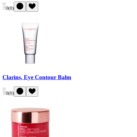
0
(
0
)
Clarins, Eye Contour Balm
0
(
0
)