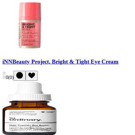
iNNBeauty Project, Bright & Tight Eye Cream
0
(
0
)