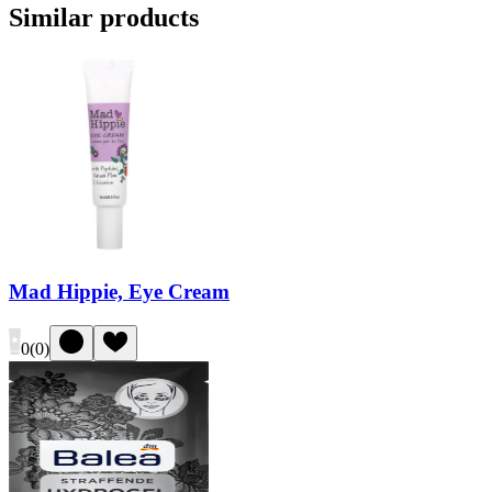
Similar products
Mad Hippie, Eye Cream
0
(
0
)