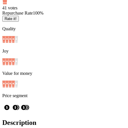
4
1
votes
Repurchase Rate
100
%
Rate it!
Quality
Joy
Value for money
Price segment
Description