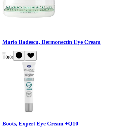
Mario Badescu, Dermonectin Eye Cream
0
(
0
)
Boots, Expert Eye Cream +Q10