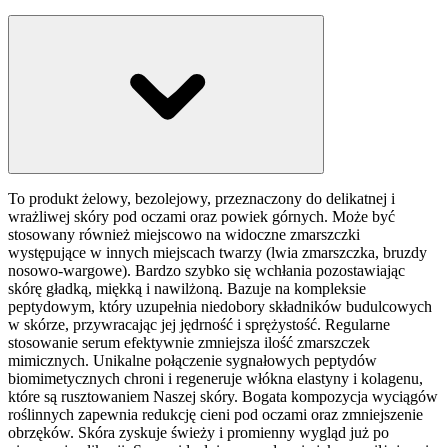
To produkt żelowy, bezolejowy, przeznaczony do delikatnej i
wrażliwej skóry pod oczami oraz powiek górnych. Może być
stosowany również miejscowo na widoczne zmarszczki
występujące w innych miejscach twarzy (lwia zmarszczka, bruzdy
nosowo-wargowe). Bardzo szybko się wchłania pozostawiając
skórę gładką, miękką i nawilżoną. Bazuje na kompleksie
peptydowym, który uzupełnia niedobory składników budulcowych
w skórze, przywracając jej jędrność i sprężystość. Regularne
stosowanie serum efektywnie zmniejsza ilość zmarszczek
mimicznych. Unikalne połączenie sygnałowych peptydów
biomimetycznych chroni i regeneruje włókna elastyny i kolagenu,
które są rusztowaniem Naszej skóry. Bogata kompozycja wyciągów
roślinnych zapewnia redukcję cieni pod oczami oraz zmniejszenie
obrzęków. Skóra zyskuje świeży i promienny wygląd już po