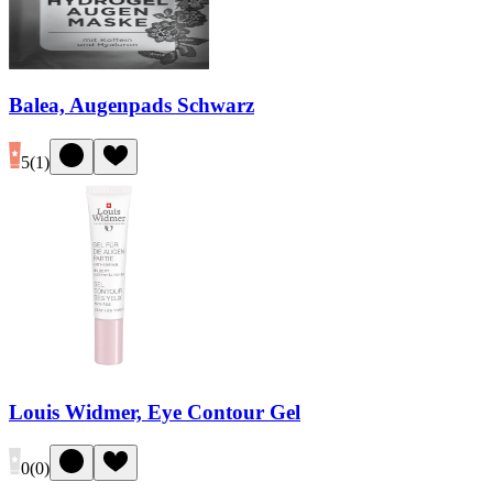
Balea, Augenpads Schwarz
5
(
1
)
Louis Widmer, Eye Contour Gel
0
(
0
)